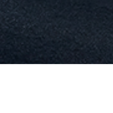
Minijob
Buchen
aktuell
Frische ist Dein Ding? Komm doch in unser
HERM!