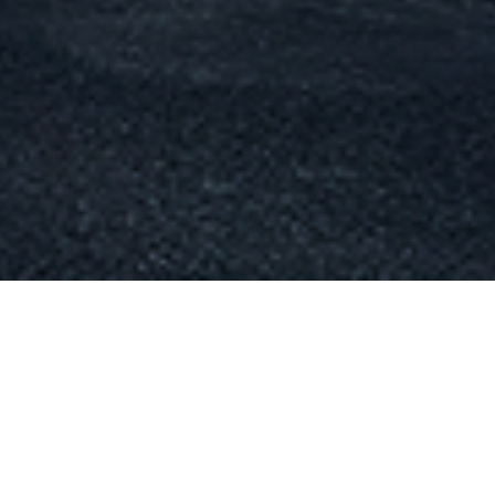
e \“frischewelt\“ – das leckere Snackkonzept von