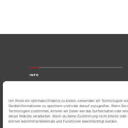
INFO
HERM GmbH & Co. KG
Taubertraße 11 - 97922 Lauda-Königshofen
Um Ihnen ein optimales Erlebnis zu bieten, verwenden wir Technologien w
Geräteinformationen zu speichern und/oder darauf zuzugreifen. Wenn Sie 
Technologien zustimmen, können wir Daten wie das Surfverhalten oder ein
Telefon:
09343-6222-0
dieser Website verarbeiten. Wenn du deine Zustimmung nicht erteilst oder 
Telefax:
09343-6222-50
können bestimmte Merkmale und Funktionen beeinträchtigt werden.