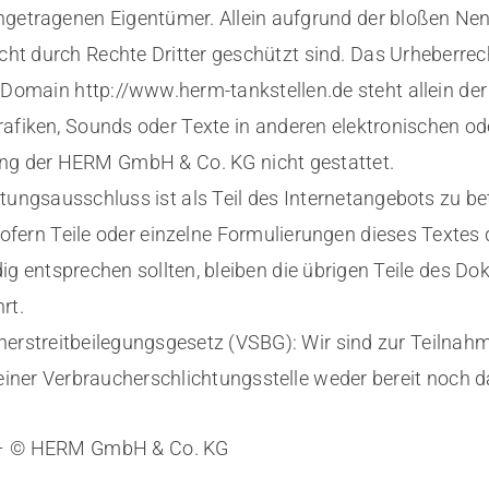
ingetragenen Eigentümer. Allein aufgrund der bloßen Nen
ht durch Rechte Dritter geschützt sind. Das Urheberrech
omain http://www.herm-tankstellen.de steht allein d
Grafiken, Sounds oder Texte in anderen elektronischen od
g der HERM GmbH & Co. KG nicht gestattet.
tungsausschluss ist als Teil des Internetangebots zu b
ofern Teile oder einzelne Formulierungen dieses Textes 
dig entsprechen sollten, bleiben die übrigen Teile des D
rt.
erstreitbeilegungsgesetz (VSBG): Wir sind zur Teilnah
einer Verbraucherschlichtungsstelle weder bereit noch da
m – © HERM GmbH & Co. KG